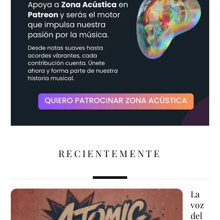
RECIENTEMENTE
La
voz
del