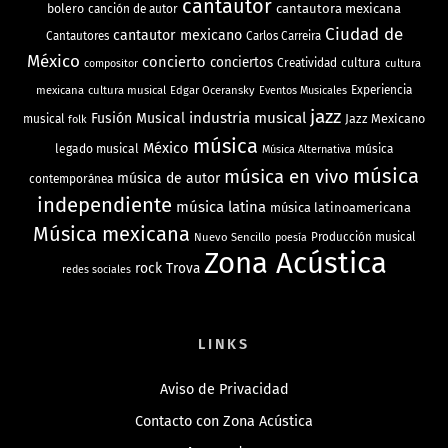
cantautor
bolero
cantautora mexicana
canción de autor
Ciudad de
cantautor mexicano
Cantautores
Carlos Carreira
México
concierto
conciertos
Creatividad
cultura
cultura
compositor
mexicana
cultura musical
Edgar Oceransky
Experiencia
Eventos Musicales
jazz
industria musical
Fusión Musical
Jazz Mexicano
musical
folk
música
México
legado musical
música
Música Alternativa
música
música en vivo
música de autor
contemporánea
independiente
música latina
música latinoamericana
Música mexicana
Nuevo Sencillo
Producción musical
poesía
Zona Acústica
rock
Trova
redes sociales
LINKS
Aviso de Privacidad
Contacto con Zona Acústica