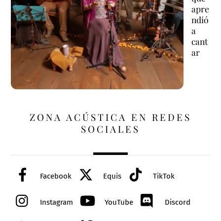
apre
ndió
a
cant
ar
ZONA ACÚSTICA EN REDES
SOCIALES
Facebook
Equis
TikTok
Instagram
YouTube
Discord