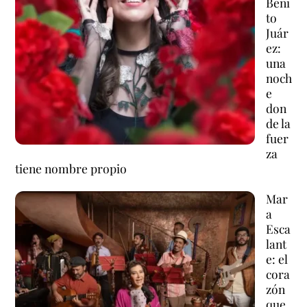
Beni
to
Juár
ez:
una
noch
e
don
de la
fuer
za
tiene nombre propio
Mar
a
Esca
lant
e: el
cora
zón
que