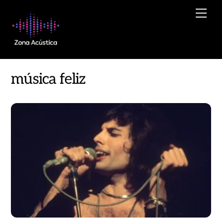
Skip
Men
to
content
música feliz