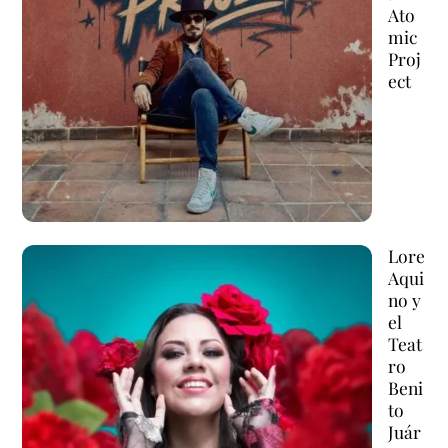
Ato
mic
Proj
ect
Lore
Aqui
no y
el
Teat
ro
Beni
to
Juár