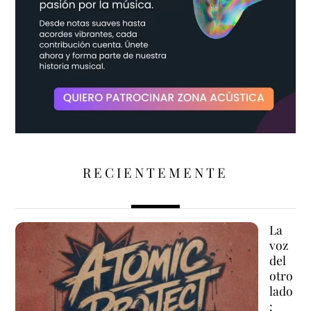
RECIENTEMENTE
La
voz
del
otro
lado
: