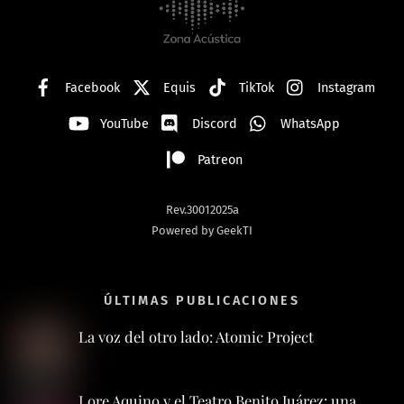
Top
Facebook
Equis
TikTok
Instagram
YouTube
Discord
WhatsApp
Patreon
Rev.30012025a
Powered by GeekTI
ÚLTIMAS PUBLICACIONES
La voz del otro lado: Atomic Project
Lore Aquino y el Teatro Benito Juárez: una