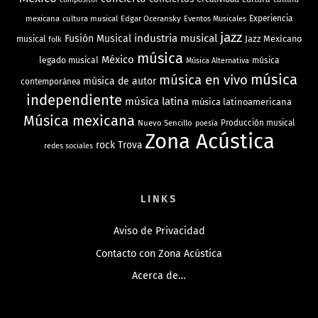
mexicana
cultura musical
Edgar Oceransky
Experiencia
Eventos Musicales
jazz
industria musical
Fusión Musical
Jazz Mexicano
musical
folk
música
México
legado musical
música
Música Alternativa
música
música en vivo
música de autor
contemporánea
independiente
música latina
música latinoamericana
Música mexicana
Nuevo Sencillo
Producción musical
poesía
Zona Acústica
rock
Trova
redes sociales
LINKS
Aviso de Privacidad
Contacto con Zona Acústica
Acerca de…