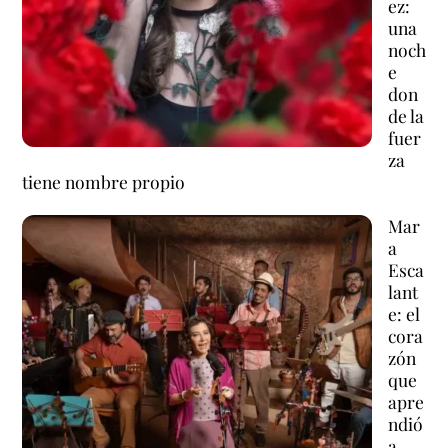
ez:
una
noch
e
don
de la
fuer
za
tiene nombre propio
Mar
a
Esca
lant
e: el
cora
zón
que
apre
ndió
a