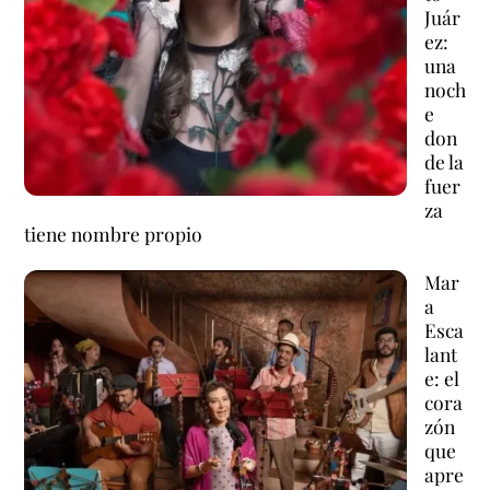
Juár
ez:
una
noch
e
don
de la
fuer
za
tiene nombre propio
Mar
a
Esca
lant
e: el
cora
zón
que
apre