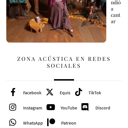
ndió
a
cant
ar
ZONA ACÚSTICA EN REDES
SOCIALES
Facebook
Equis
TikTok
Instagram
YouTube
Discord
WhatsApp
Patreon