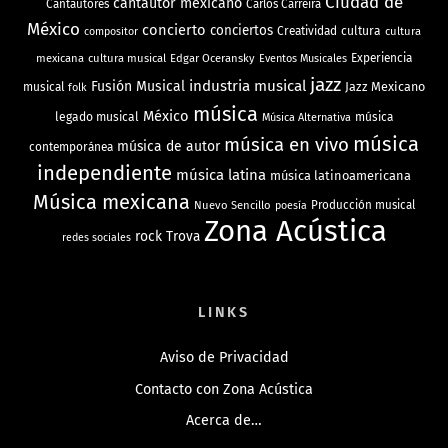
Ciudad de
cantautor mexicano
Cantautores
Carlos Carreira
México
concierto
conciertos
Creatividad
cultura
cultura
compositor
mexicana
cultura musical
Edgar Oceransky
Experiencia
Eventos Musicales
jazz
industria musical
Fusión Musical
Jazz Mexicano
musical
folk
música
México
legado musical
música
Música Alternativa
música
música en vivo
música de autor
contemporánea
independiente
música latina
música latinoamericana
Música mexicana
Nuevo Sencillo
Producción musical
poesía
Zona Acústica
rock
Trova
redes sociales
LINKS
Aviso de Privacidad
Contacto con Zona Acústica
Acerca de…