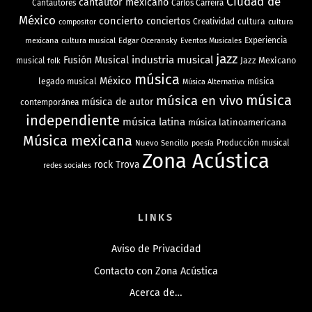
Ciudad de
cantautor mexicano
Cantautores
Carlos Carreira
México
concierto
conciertos
Creatividad
cultura
cultura
compositor
mexicana
cultura musical
Edgar Oceransky
Experiencia
Eventos Musicales
jazz
industria musical
Fusión Musical
Jazz Mexicano
musical
folk
música
México
legado musical
música
Música Alternativa
música
música en vivo
música de autor
contemporánea
independiente
música latina
música latinoamericana
Música mexicana
Nuevo Sencillo
Producción musical
poesía
Zona Acústica
rock
Trova
redes sociales
LINKS
Aviso de Privacidad
Contacto con Zona Acústica
Acerca de…