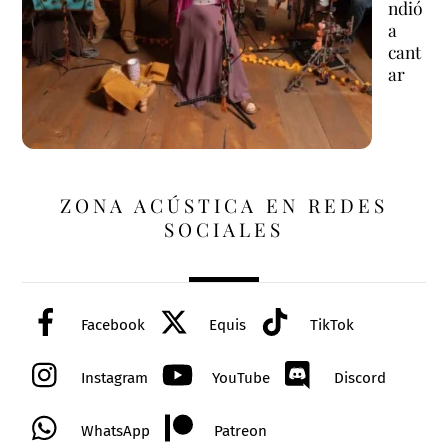
ndió
a
cant
ar
ZONA ACÚSTICA EN REDES
SOCIALES
Facebook
Equis
TikTok
Instagram
YouTube
Discord
WhatsApp
Patreon