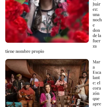
Juár
ez:
una
noch
e
don
de la
fuer
za
tiene nombre propio
Mar
a
Esca
lant
e: el
cora
zón
que
apre