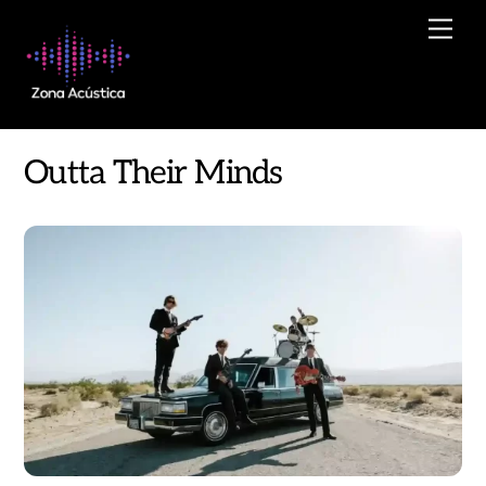
Skip
Men
to
content
Outta Their Minds