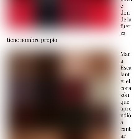
e
don
de la
fuer
za
tiene nombre propio
Mar
a
Esca
lant
e: el
cora
zón
que
apre
ndió
a
cant
ar